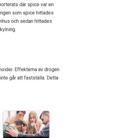
porterats där spice var en
gången som spice hittades
omhus och sedan hittades
kylning.
noider. Effekterna av drogen
e går att fastställa. Detta