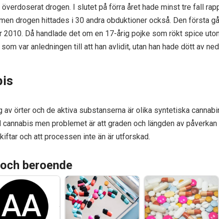
 överdoserat drogen. I slutet på förra året hade minst tre fall rap
 men drogen hittades i 30 andra obduktioner också. Den första 
år 2010. Då handlade det om en 17-årig pojke som rökt spice ut
som var anledningen till att han avlidit, utan han hade dött av ned
bis
 av örter och de aktiva substanserna är olika syntetiska cannabi
cannabis men problemet är att graden och längden av påverkan int
kiftar och att processen inte än är utforskad.
 och beroende