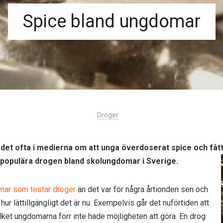
Spice bland ungdomar
Droger
det ofta i medierna om att unga överdoserat spice och fåt
t populära drogen bland skolungdomar i Sverige.
ar som testar droger
än det var för några årtionden sen och
ur lättillgängligt det är nu. Exempelvis går det nuförtiden att
vilket ungdomarna förr inte hade möjligheten att göra. En drog