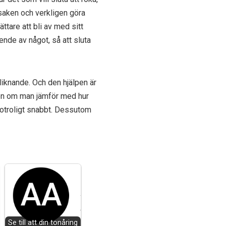
 i saken och verkligen göra
ttare att bli av med sitt
ende av något, så att sluta
liknande. Och den hjälpen är
 men om man jämför med hur
 otroligt snabbt. Dessutom
Se till att din tonåring