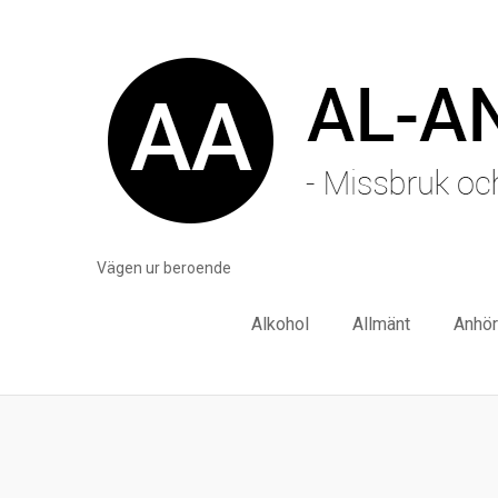
Vägen ur beroende
Alkohol
Allmänt
Anhör