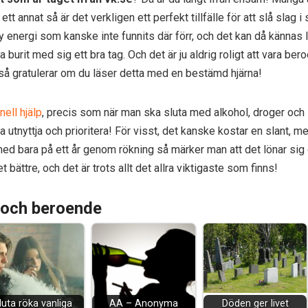
ll ett annat så är det verkligen ett perfekt tillfälle för att slå slag
 energi som kanske inte funnits där förr, och det kan då kännas lä
urit med sig ett bra tag. Och det är ju aldrig roligt att vara bero
t, så gratulerar om du läser detta med en bestämd hjärna!
ell hjälp
, precis som när man ska sluta med alkohol, droger och 
 utnyttja och prioritera! För visst, det kanske kostar en slant,
d bara på ett år genom rökning så märker man att det lönar sig
ättre, och det är trots allt det allra viktigaste som finns!
 och beroende
luta röka vanliga
AA – Anonyma
Döden ger livet