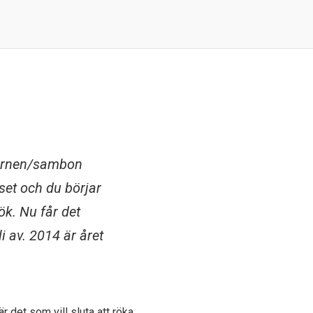
 barnen/sambon
uset och du börjar
ök. Nu får det
i av. 2014 är året
 det som vill sluta att röka,