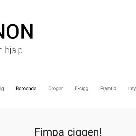
ig
Beroende
Droger
E-cigg
Framtid
Int
Fimpa ciggen!