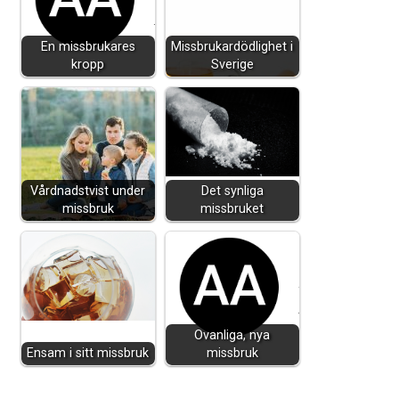
En missbrukares
Missbrukardödlighet i
kropp
Sverige
Vårdnadstvist under
Det synliga
missbruk
missbruket
Ovanliga, nya
Ensam i sitt missbruk
missbruk