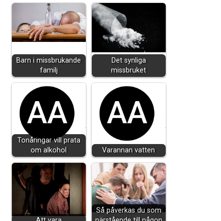
Barn i missbrukande
Det synliga
familj
missbruket
Tonåringar vill prata
om alkohol
Varannan vatten
Så påverkas du som
Att vara
närstående till någon