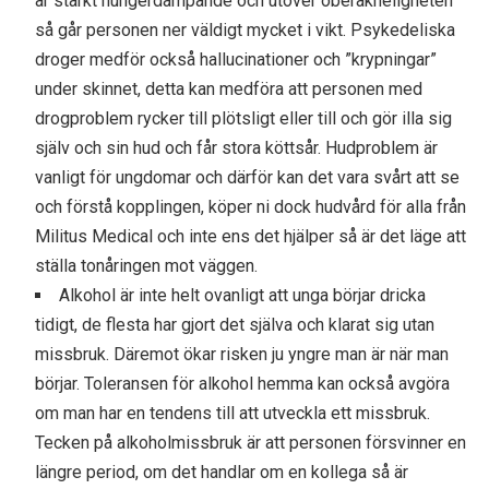
är starkt hungerdämpande och utöver oberäkneligheten
så går personen ner väldigt mycket i vikt. Psykedeliska
droger medför också hallucinationer och ”krypningar”
under skinnet, detta kan medföra att personen med
drogproblem rycker till plötsligt eller till och gör illa sig
själv och sin hud och får stora köttsår. Hudproblem är
vanligt för ungdomar och därför kan det vara svårt att se
och förstå kopplingen, köper ni dock hudvård för alla från
Militus Medical och inte ens det hjälper så är det läge att
ställa tonåringen mot väggen.
Alkohol är inte helt ovanligt att unga börjar dricka
tidigt, de flesta har gjort det själva och klarat sig utan
missbruk. Däremot ökar risken ju yngre man är när man
börjar. Toleransen för alkohol hemma kan också avgöra
om man har en tendens till att utveckla ett missbruk.
Tecken på alkoholmissbruk är att personen försvinner en
längre period, om det handlar om en kollega så är